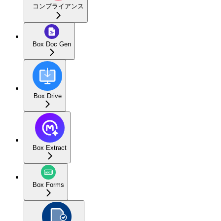
コンプライアンス
Box Doc Gen
Box Drive
Box Extract
Box Forms