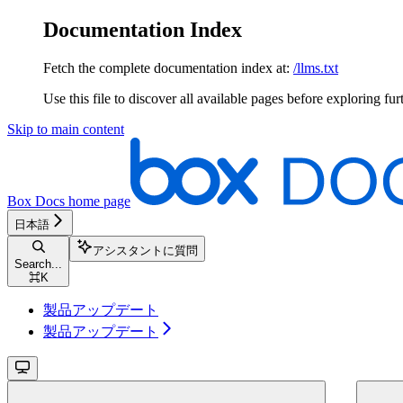
Documentation Index
Fetch the complete documentation index at:
/llms.txt
Use this file to discover all available pages before exploring fur
Skip to main content
Box Docs
home page
日本語
アシスタントに質問
Search...
⌘
K
製品アップデート
製品アップデート