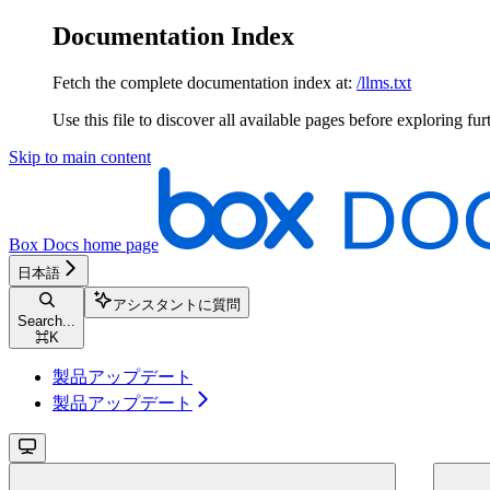
Documentation Index
Fetch the complete documentation index at:
/llms.txt
Use this file to discover all available pages before exploring fur
Skip to main content
Box Docs
home page
日本語
アシスタントに質問
Search...
⌘
K
製品アップデート
製品アップデート