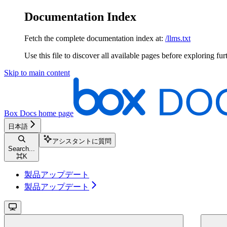
Documentation Index
Fetch the complete documentation index at:
/llms.txt
Use this file to discover all available pages before exploring fur
Skip to main content
Box Docs
home page
日本語
アシスタントに質問
Search...
⌘
K
製品アップデート
製品アップデート