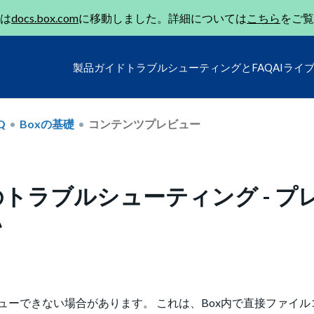
は
docs.box.com
に移動しました。詳細については
こちら
をご覧
製品ガイド
トラブルシューティングとFAQ
AIライ
Q
Boxの基礎
コンテンツプレビュー
トラブルシューティング - プ
い
ーできない場合があります。 これは、Box内で直接ファイル