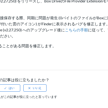
2.27.250) をリリースし、
Box DriveのFile Provider Exten
iveに直接保存する際、同期に問題が発生 (0バイトのファイルがBo
が付いた雲のアイコン) がFinderに表示されるバグを修正します
(v2.27.250) へのアップグレード後に
こちらの手順
に従って、
ください。
止することがある問題を修正します。
の記事は役に立ちましたか？
人がこの記事が役に立ったと言っています