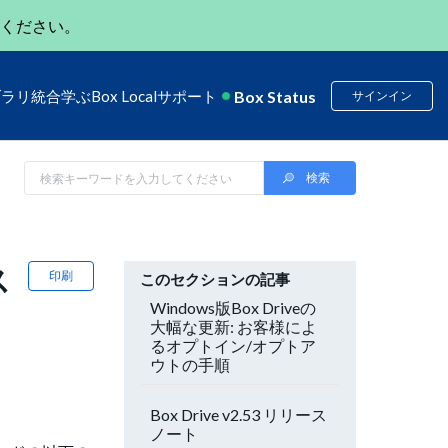
ください。
Box Status
ブラリ
統合
学ぶ
Box Local
サポート
サインイン
ス
印刷
このセクションの記事
Windows版Box Driveの
大幅な更新: お客様によ
るオプトイン/オプトア
ウトの手順
Box Drive v2.53 リリース
ノート