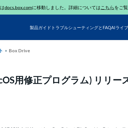
は
docs.box.com
に移動しました。詳細については
こちら
をご覧
製品ガイド
トラブルシューティングとFAQ
AIライ
ト
Box Drive
50 (macOS用修正プログラム) リリー