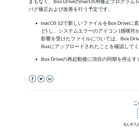
まもなく、Box DriveのmacOS用修正プログラム (v
バグ修正および改善を行う予定です。
macOS 12で新しいファイルをBox Dr
ど) し、システムエラーのアイコン (感嘆符
影響を受けたファイルについては、Box Drive 
Boxにアップロードされたことを確認して
Box Driveの再起動後に項目の同期を停
Facebook
Twitter
LinkedIn
こ
8人中7