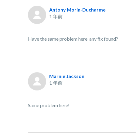
Antony Morin-Ducharme
1 年前
Have the same problem here, any fix found?
Marnie Jackson
1 年前
Same problem here!