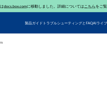
は
docs.box.com
に移動しました。詳細については
こちら
をご覧
製品ガイド
トラブルシューティングとFAQ
AIライ
um