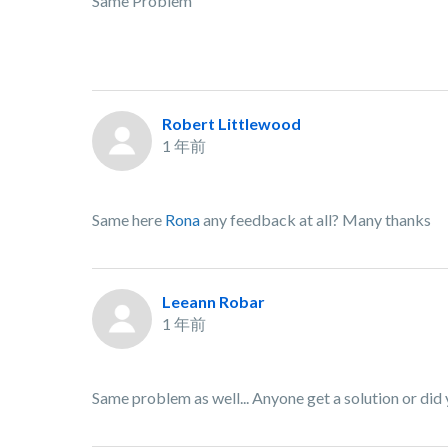
Same Problem
Robert Littlewood
1 年前
Same here
Rona
any feedback at all? Many thanks
Leeann Robar
1 年前
Same problem as well... Anyone get a solution or did yo