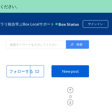
ください。
Box Status
ブラリ
統合
学ぶ
Box Local
サポート
サインイン
フォローする
New post
0