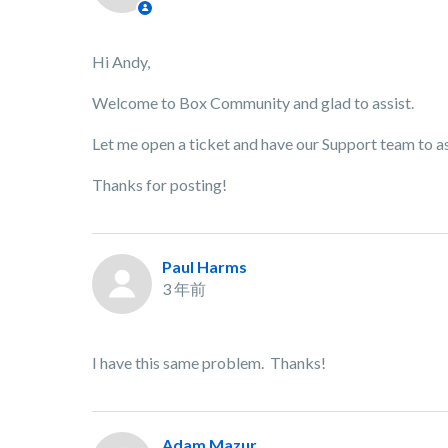
Hi Andy,
Welcome to Box Community and glad to assist.
Let me open a ticket and have our Support team to ass
Thanks for posting!
Paul Harms
3 年前
I have this same problem. Thanks!
Adam Mazur