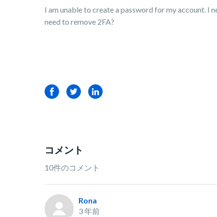
I am unable to create a password for my account. I ne
need to remove 2FA?
Facebook
Twitter
LinkedIn
コメント
10件のコメント
Rona
3 年前