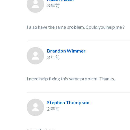
3 年前
I also have the same problem. Could you help me ?
Brandon Wimmer
3 年前
I need help fixing this same problem. Thanks.
Stephen Thompson
2 年前