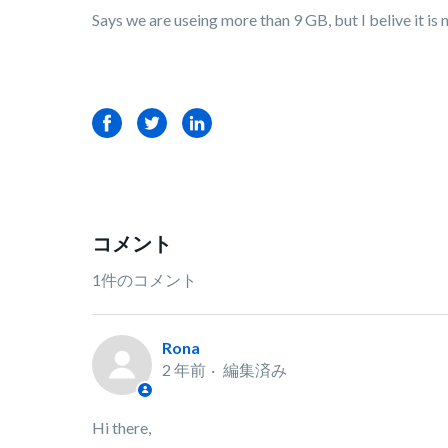
Says we are useing more than 9 GB, but I belive it is n
Facebook
Twitter
LinkedIn
コメント
1件のコメント
Rona
2 年前
編集済み
Hi there,