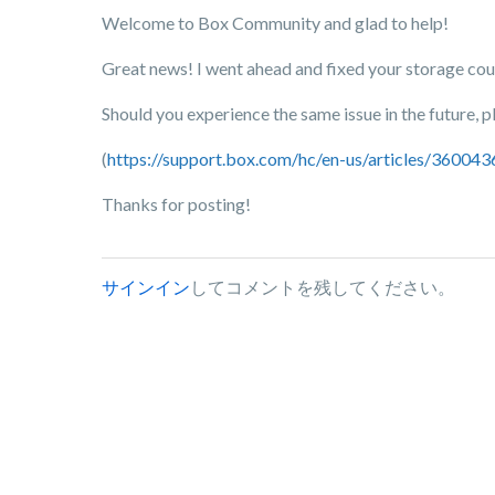
Welcome to Box Community and glad to help!
Great news! I went ahead and fixed your storage count.
Should you experience the same issue in the future, p
(
https://support.box.com/hc/en-us/articles/3600
Thanks for posting!
サインイン
してコメントを残してください。