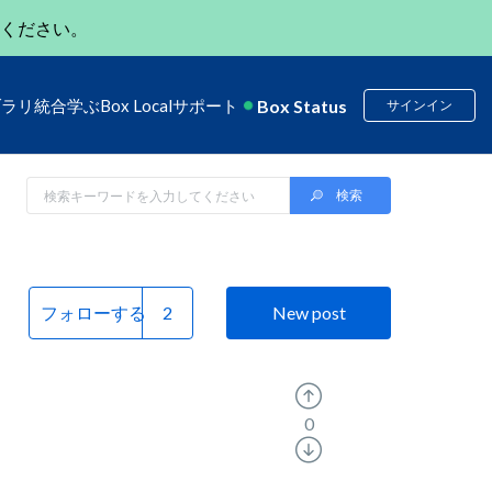
ください。
Box Status
ブラリ
統合
学ぶ
Box Local
サポート
サインイン
フォローする
New post
0