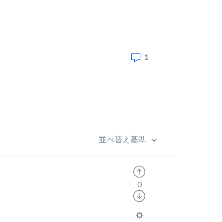
1
並べ替え基準
0