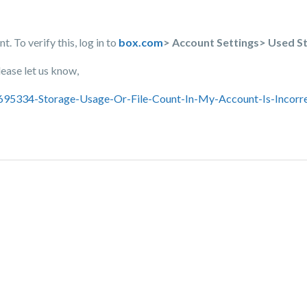
 To verify this, log in to
box.com
> Account Settings> Used S
lease let us know,
43695334-Storage-Usage-Or-File-Count-In-My-Account-Is-Incorr