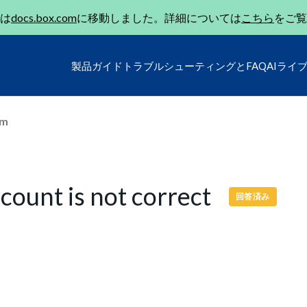
は
docs.box.com
に移動しました。詳細については
こちら
をご覧
製品ガイド
トラブルシューティングとFAQ
AIライ
um
count is not correct
回答済み