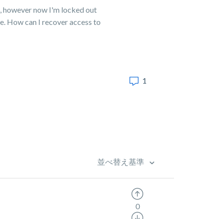
d, however now I'm locked out
gle. How can I recover access to
1
並べ替え基準
0