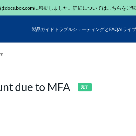
は
docs.box.com
に移動しました。詳細については
こちら
をご覧
製品ガイド
トラブルシューティングとFAQ
AIライ
um
ount due to MFA
完了