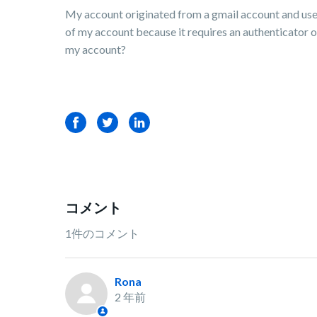
My account originated from a gmail account and used
of my account because it requires an authenticator or 
my account?
Facebook
Twitter
LinkedIn
コメント
1件のコメント
Rona
2 年前