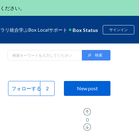
ください。
Box Status
ブラリ
統合
学ぶ
Box Local
サポート
サインイン
フォローする
New post
0