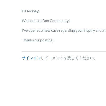
Hi Akshay,
Welcome to Box Community!
I've opened a new case regarding your inquiry and a
Thanks for posting!
サインイン
してコメントを残してください。