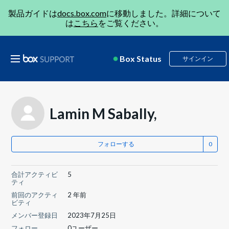
製品ガイドは
docs.box.com
に移動しました。詳細について
は
こちら
をご覧ください。
Box Status
サインイン
Lamin M Sabally,
フォローする
合計アクティビ
5
ティ
前回のアクティ
2 年前
ビティ
メンバー登録日
2023年7月25日
フォロー
0ユーザー