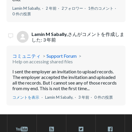
Lamin M Sabally,
2 年前
2フォロワー
1件のコメント
0 件の投票
Lamin M Sabally,
さんがコメントを作成しま
した:
3 年前
コミュニティ
Support Forum
Help on accessing shared files
I sent the employer an invitation to upload records.
The employer accepted the invitation and uploaded
all the records. But I cannot see any of those records
from my end. This is not the first time...
コメントを表示
Lamin M Sabally,
3 年前
0 件の投票