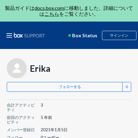
製品ガイドは
docs.box.com
に移動しました。詳細について
は
こちら
をご覧ください。
Box Status
サインイン
Erika
フォローする
合計アクティビ
3
ティ
前回のアクティ
5 年前
ビティ
メンバー登録日
2021年1月5日
フォロー
0ユーザー