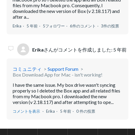
files from my Macbook pro. Consequently, I
downloaded the new version of Box (v 2.18.117) and
after a...
Erika
5 年前
5フォロワー
6件のコメント
3件の投票
Erika
さんがコメントを作成しました:
5 年前
コミュニティ
Support Forum
Box Download App for Mac - isn't working!
I have the same issue. My box drive wasn't syncing
properly so I deleted the Box app and all related files
from my Macbook pro. I downloaded the new
version (v 2.18.117) and after attempting to ope...
コメントを表示
Erika
5 年前
0 件の投票