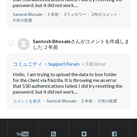
password, but it did not work....
Santosh Bhosale
2 年前
3フォロワー
2件のコメント
0 件の投票
Santosh Bhosale
さんがコメントを作成しま
した:
2 年前
コミュニティ
Support Forum
530 Error
Hello, I am trying to upload the data to box folder
for the client via filezilla. It is throwing me an error
that 530 authentications failed. I did try resetting the
password, but it did not work....
コメントを表示
Santosh Bhosale
2 年前
0 件の投票