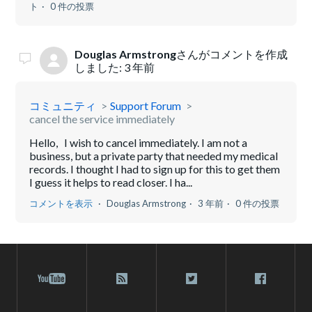
ト
0 件の投票
Douglas Armstrong
さんがコメントを作成
しました:
3 年前
コミュニティ
Support Forum
cancel the service immediately
Hello, I wish to cancel immediately. I am not a
business, but a private party that needed my medical
records. I thought I had to sign up for this to get them
I guess it helps to read closer. I ha...
コメントを表示
Douglas Armstrong
3 年前
0 件の投票