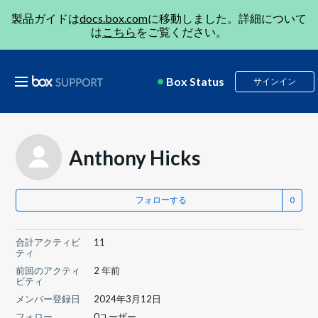
製品ガイドは
docs.box.com
に移動しました。詳細について
は
こちら
をご覧ください。
Box Status
サインイン
Anthony Hicks
フォローする
合計アクティビ
11
ティ
前回のアクティ
2 年前
ビティ
メンバー登録日
2024年3月12日
フォロー
0ユーザー