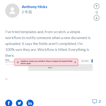
Anthony Hicks
2 年前
0
I've tried templates and, from scratch, a simple
workflow to notify someone when a new document is
uploaded. It says the fields aren't completed, I'm
100% sure they are. Workflow is titled. Everything is
there.
2
Facebook
Twitter
LinkedIn