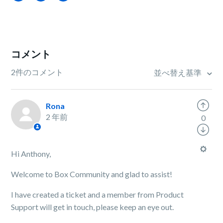
コメント
2件のコメント
並べ替え基準
Rona
2 年前
0
Hi Anthony,
Welcome to Box Community and glad to assist!
I have created a ticket and a member from Product
Support will get in touch, please keep an eye out.