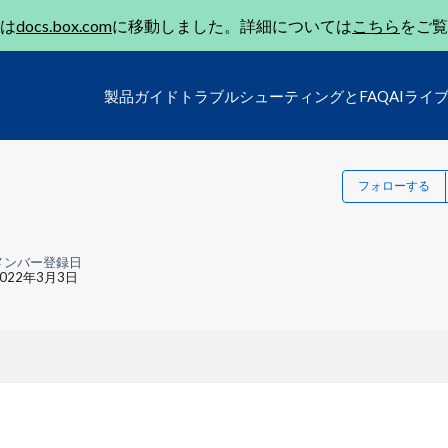
は
docs.box.com
に移動しました。詳細については
こちら
をご覧
製品ガイド
トラブルシューティングとFAQ
AIライ
フォローする
メンバー登録日
2022年3月3日