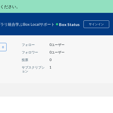
ください。
Box Status
ブラリ
統合
学ぶ
Box Local
サポート
サインイン
フォロー
0ユーザー
フォロワー
0ユーザー
投票
0
サブスクリプシ
1
ョン