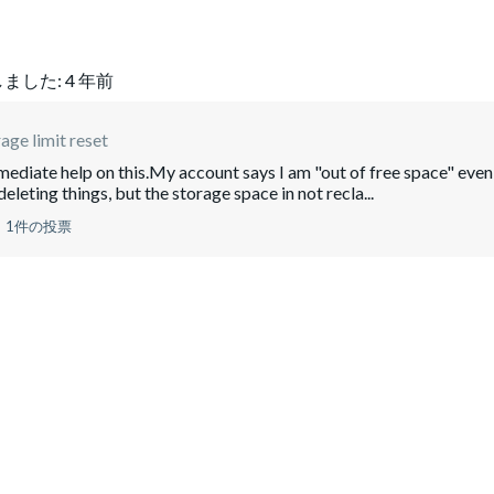
ました:
4 年前
age limit reset
mediate help on this.My account says I am "out of free space" even
eleting things, but the storage space in not recla...
1件の投票