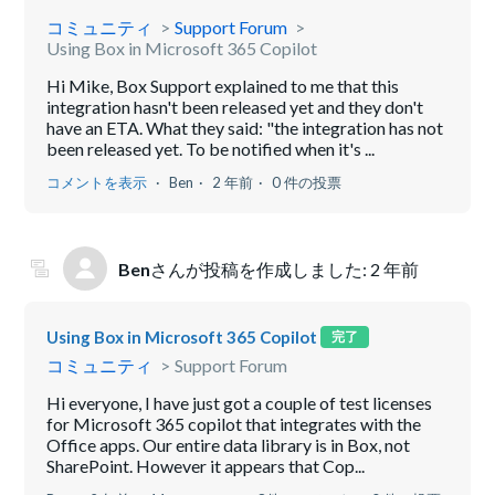
コミュニティ
Support Forum
Using Box in Microsoft 365 Copilot
Hi Mike, Box Support explained to me that this
integration hasn't been released yet and they don't
have an ETA. What they said: "the integration has not
been released yet. To be notified when it's ...
コメントを表示
Ben
2 年前
0 件の投票
Ben
さんが投稿を作成しました:
2 年前
Using Box in Microsoft 365 Copilot
完了
コミュニティ
Support Forum
Hi everyone, I have just got a couple of test licenses
for Microsoft 365 copilot that integrates with the
Office apps. Our entire data library is in Box, not
SharePoint. However it appears that Cop...