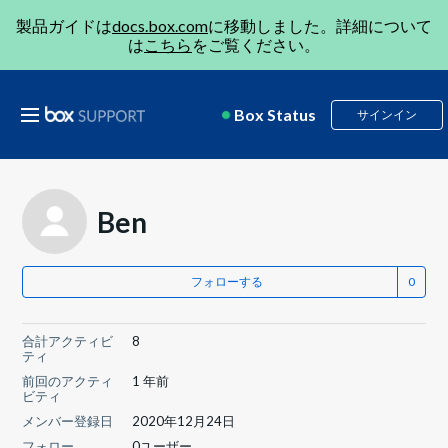
製品ガイドは
docs.box.com
に移動しました。詳細について
は
こちら
をご覧ください。
Box Status
サインイン
Ben
フォローする
合計アクティビ
8
ティ
前回のアクティ
1 年前
ビティ
メンバー登録日
2020年12月24日
フォロー
0ユーザー