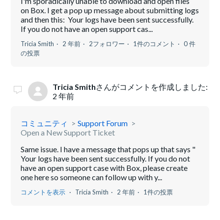
I'm sporadically unable to download and open files
on Box. I get a pop up message about submitting logs
and then this: Your logs have been sent successfully.
If you do not have an open support cas...
Tricia Smith
2 年前
2フォロワー
1件のコメント
0 件
の投票
Tricia Smith
さんがコメントを作成しました:
2 年前
コミュニティ
Support Forum
Open a New Support Ticket
Same issue. I have a message that pops up that says "
Your logs have been sent successfully. If you do not
have an open support case with Box, please create
one here so someone can follow up with y...
コメントを表示
Tricia Smith
2 年前
1件の投票