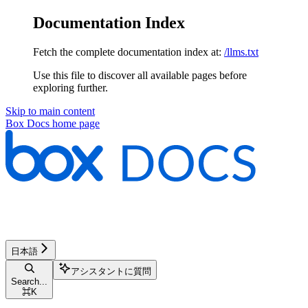
Documentation Index
Fetch the complete documentation index at:
/llms.txt
Use this file to discover all available pages before
exploring further.
Skip to main content
Box Docs
home page
日本語
アシスタントに質問
Search...
⌘
K