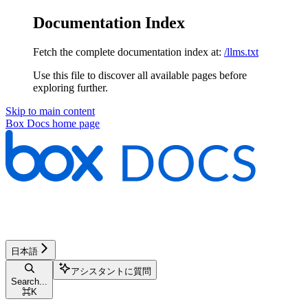
Documentation Index
Fetch the complete documentation index at:
/llms.txt
Use this file to discover all available pages before
exploring further.
Skip to main content
Box Docs
home page
日本語
アシスタントに質問
Search...
⌘
K