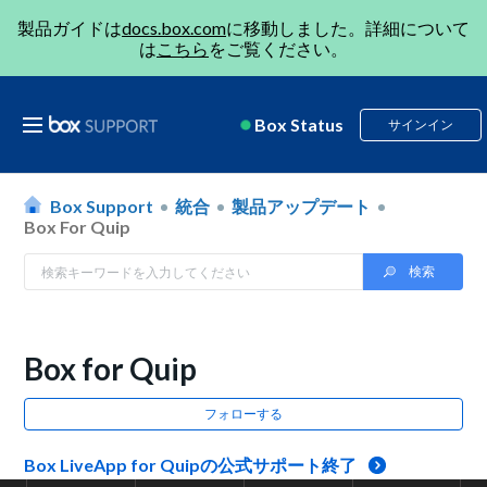
製品ガイドは
docs.box.com
に移動しました。詳細について
は
こちら
をご覧ください。
Box Status
サインイン
Box Support
統合
製品アップデート
Box For Quip
Box for Quip
フォローする
Box LiveApp for Quipの公式サポート終了