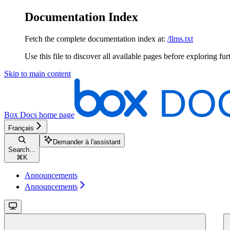
Documentation Index
Fetch the complete documentation index at:
/llms.txt
Use this file to discover all available pages before exploring fur
Skip to main content
Box Docs
home page
Français
Demander à l'assistant
Search...
⌘
K
Announcements
Announcements