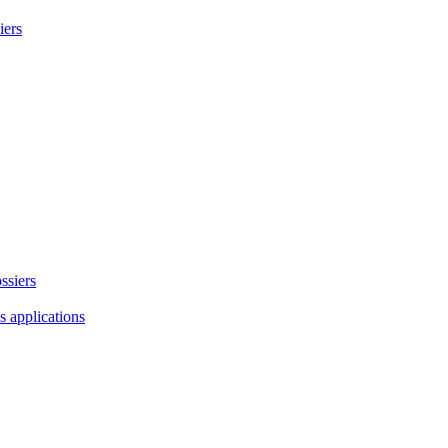
iers
ssiers
es applications