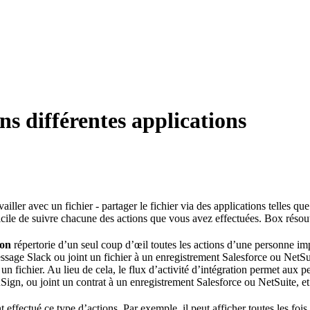
ans différentes applications
iller avec un fichier - partager le fichier via des applications telles que
 difficile de suivre chacune des actions que vous avez effectuées. Box rés
ion
répertorie d’un seul coup d’œil toutes les actions d’une personne imp
ssage Slack ou joint un fichier à un enregistrement Salesforce ou NetSui
un fichier. Au lieu de cela, le flux d’activité d’intégration permet aux
ign, ou joint un contrat à un enregistrement Salesforce ou NetSuite, et 
ffectué ce type d’actions. Par exemple, il peut afficher toutes les fois