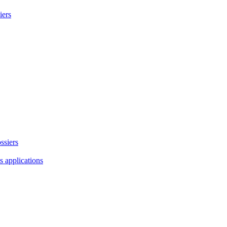
iers
ssiers
es applications