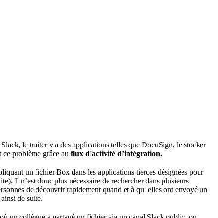
 Slack, le traiter via des applications telles que DocuSign, le stocker
out ce problème grâce au
flux d’activité d’intégration.
liquant un fichier Box dans les applications tierces désignées pour
te). Il n’est donc plus nécessaire de rechercher dans plusieurs
 personnes de découvrir rapidement quand et à qui elles ont envoyé un
ainsi de suite.
 où un collègue a partagé un fichier via un canal Slack public, ou