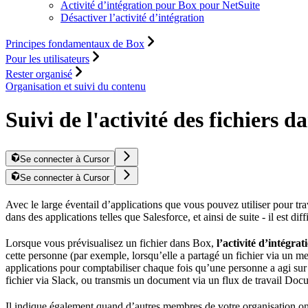
Activité d’intégration pour Box pour NetSuite
Désactiver l’activité d’intégration
Principes fondamentaux de Box
Pour les utilisateurs
Rester organisé
Organisation et suivi du contenu
Suivi de l'activité des fichiers d
Se connecter à Cursor
Se connecter à Cursor
Avec le large éventail d’applications que vous pouvez utiliser pour trava
dans des applications telles que Salesforce, et ainsi de suite - il est
Lorsque vous prévisualisez un fichier dans Box,
l’activité d’intégrat
cette personne (par exemple, lorsqu’elle a partagé un fichier via un me
applications pour comptabiliser chaque fois qu’une personne a agi sur 
fichier via Slack, ou transmis un document via un flux de travail DocuS
Il indique également quand d’autres membres de votre organisation ont e