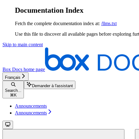
Documentation Index
Fetch the complete documentation index at:
/llms.txt
Use this file to discover all available pages before exploring fur
Skip to main content
Box Docs
home page
Français
Demander à l'assistant
Search...
⌘
K
Announcements
Announcements