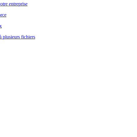
votre entreprise
orce
x
 plusieurs fichiers