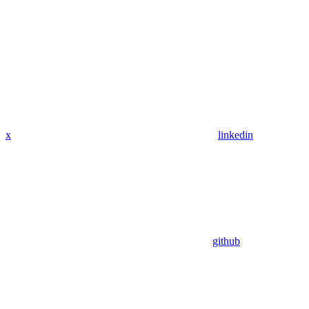
x
linkedin
github