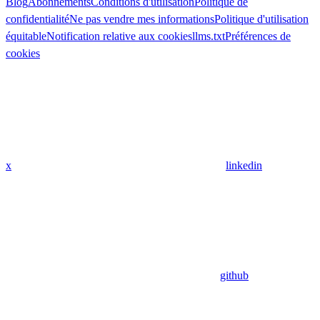
Blog
Abonnements
Conditions d'utilisation
Politique de
confidentialité
Ne pas vendre mes informations
Politique d'utilisation
équitable
Notification relative aux cookies
llms.txt
Préférences de
cookies
x
linkedin
github