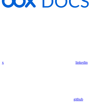
x
linkedin
github