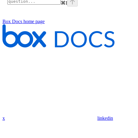
⌘
I
Box Docs
home page
x
linkedin