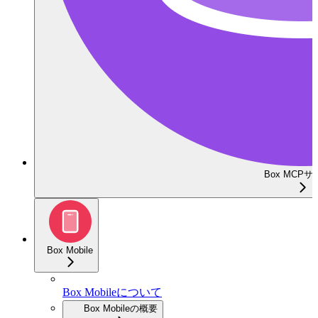
Box MCP
Box Mobile
Box Mobileについて
Box Mobileの概要