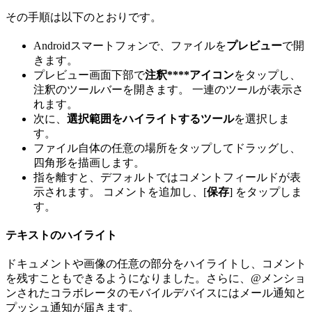
その手順は以下のとおりです。
Androidスマートフォンで、ファイルを
プレビュー
で開
きます。
プレビュー画面下部で
注釈****アイコン
をタップし、
注釈のツールバーを開きます。 一連のツールが表示さ
れます。
次に、
選択範囲をハイライトするツール
を選択しま
す。
ファイル自体の任意の場所をタップしてドラッグし、
四角形を描画します。
指を離すと、デフォルトではコメントフィールドが表
示されます。 コメントを追加し、[
保存
] をタップしま
す。
テキストのハイライト
ドキュメントや画像の任意の部分をハイライトし、コメント
を残すこともできるようになりました。さらに、@メンショ
ンされたコラボレータのモバイルデバイスにはメール通知と
プッシュ通知が届きます。