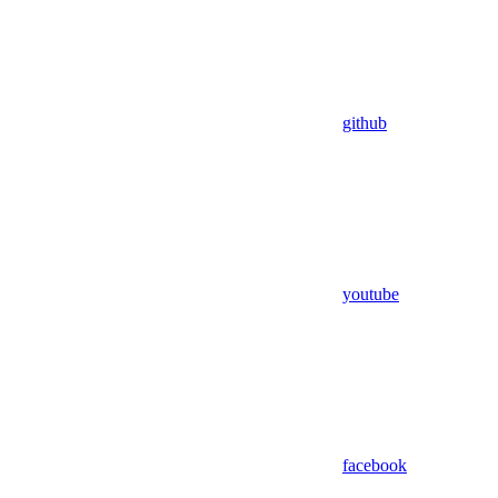
github
youtube
facebook