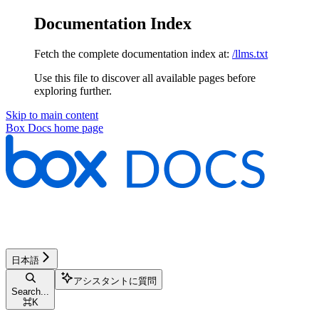
Documentation Index
Fetch the complete documentation index at:
/llms.txt
Use this file to discover all available pages before
exploring further.
Skip to main content
Box Docs
home page
日本語
アシスタントに質問
Search...
⌘
K