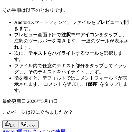
その手順は以下のとおりです。
Androidスマートフォンで、ファイルを
プレビュー
で開
きます。
プレビュー画面下部で
注釈****アイコン
をタップし、
注釈のツールバーを開きます。 一連のツールが表示さ
れます。
次に、
テキストをハイライトするツール
を選択しま
す。
ファイル内で任意のテキスト部分をタップしてドラッ
グし、そのテキストをハイライトします。
指を離すと、デフォルトではコメントフィールドが表
示されます。 コメントを追加し、[
保存
] をタップしま
す。
最終更新日
2026年5月14日
このページは役に立ちましたか？
はい
いいえ
Android版コレクションの使用