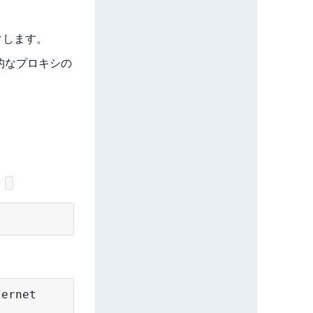
クします。
過的なプロキシの
。
ernet
