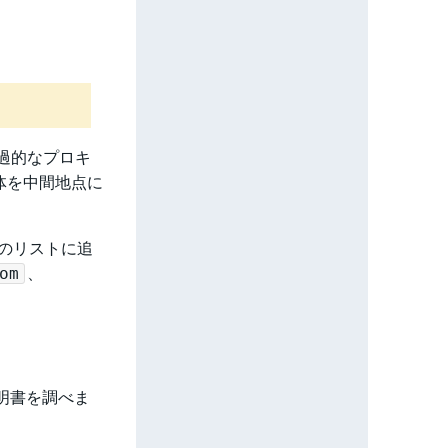
透過的なプロキ
体を中間地点に
書のリストに追
、
om
証明書を調べま