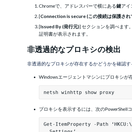
Chromeで、アドレスバーで横にある
鍵
アイ
[
Connection is secure (この接続は保護
[
Issued By (発行元)
] セクションを調べます
証明書が表示されます。
非透過的なプロキシの検出
非透過的なプロキシが存在するかどうかを確認す
Windowsエージェントマシンにプロキ
netsh winhttp show proxy
プロキシを表示するには、次のPowerShel
Get-ItemProperty -Path ‘HKCU:\
  Settings’