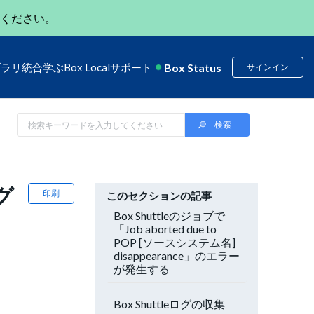
ください。
Box Status
ブラリ
統合
学ぶ
Box Local
サポート
サインイン
グ
印刷
このセクションの記事
Box Shuttleのジョブで
「Job aborted due to
POP [ソースシステム名]
disappearance」のエラー
が発生する
Box Shuttleログの収集