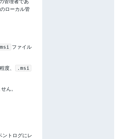
トの管理者であ
ンのローカル管
ファイル
msi
回程度、
.msi
ません。
ベントログにレ