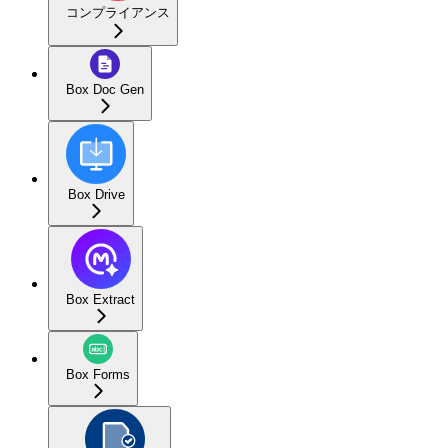
コンプライアンス
Box Doc Gen
Box Drive
Box Extract
Box Forms