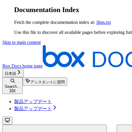
Documentation Index
Fetch the complete documentation index at:
/llms.txt
Use this file to discover all available pages before exploring fur
Skip to main content
Box Docs
home page
日本語
アシスタントに質問
Search...
⌘
K
製品アップデート
製品アップデート