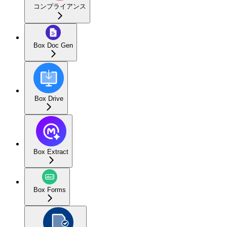
コンプライアンス
Box Doc Gen
Box Drive
Box Extract
Box Forms