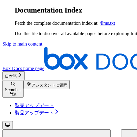
Documentation Index
Fetch the complete documentation index at:
/llms.txt
Use this file to discover all available pages before exploring fur
Skip to main content
Box Docs
home page
日本語
アシスタントに質問
Search...
⌘
K
製品アップデート
製品アップデート