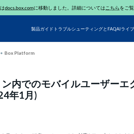
は
docs.box.com
に移動しました。詳細については
こちら
をご覧
製品ガイド
トラブルシューティングとFAQ
AIライ
Box Platform
ョン内でのモバイルユーザーエ
4年1月)