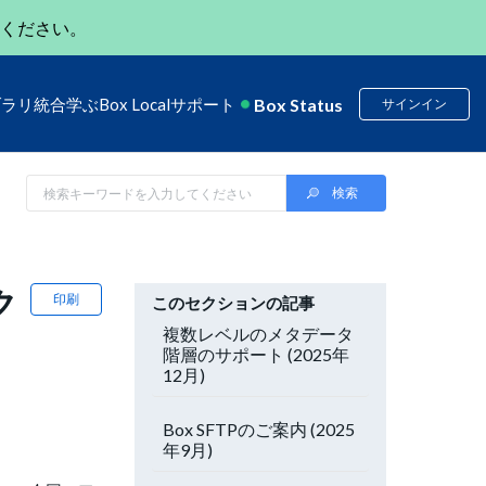
ください。
Box Status
ブラリ
統合
学ぶ
Box Local
サポート
サインイン
ク
印刷
このセクションの記事
複数レベルのメタデータ
階層のサポート (2025年
12月)
Box SFTPのご案内 (2025
年9月)