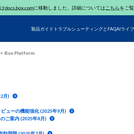
は
docs.box.com
に移動しました。詳細については
こちら
をご覧
製品ガイド
トラブルシューティングとFAQ
AIライ
Box Platform
2月)
タビューの機能強化 (2025年9月)
案内 (2025年8月)
効期限 (2025年7月)