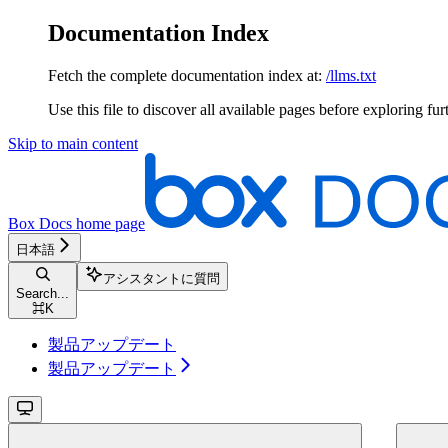
Documentation Index
Fetch the complete documentation index at:
/llms.txt
Use this file to discover all available pages before exploring fur
Skip to main content
Box Docs
home page
日本語
アシスタントに質問
Search...
⌘
K
製品アップデート
製品アップデート