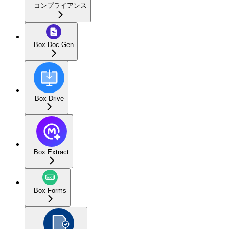
コンプライアンス
Box Doc Gen
Box Drive
Box Extract
Box Forms