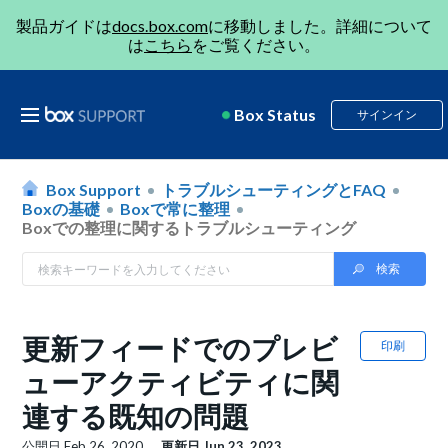
製品ガイドは
docs.box.com
に移動しました。詳細について
は
こちら
をご覧ください。
Box Status
サインイン
Box Support
トラブルシューティングとFAQ
Boxの基礎
Boxで常に整理
Boxでの整理に関するトラブルシューティング
更新フィードでのプレビ
印刷
ューアクティビティに関
連する既知の問題
公開日
Feb 26, 2020
更新日
Jun 23, 2023