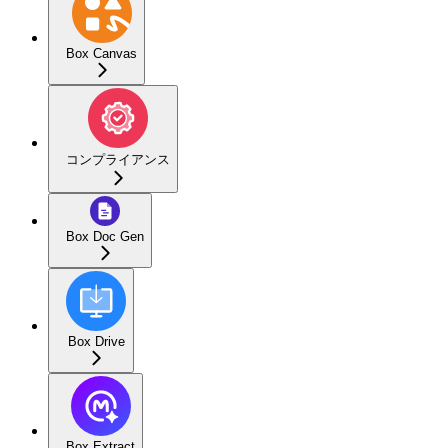
Box Canvas
コンプライアンス
Box Doc Gen
Box Drive
Box Extract