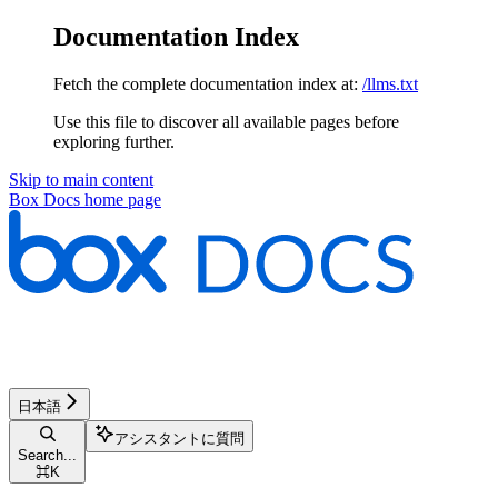
Documentation Index
Fetch the complete documentation index at:
/llms.txt
Use this file to discover all available pages before
exploring further.
Skip to main content
Box Docs
home page
日本語
アシスタントに質問
Search...
⌘
K