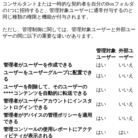
コンサルタントまたは一時的な契約者を自分のBoxフォルダ
の1つに招待すると、管理対象ユーザーに通常付与するのと
同じ種類の権限と機能が付与されます。
ただし、管理制御に関しては、管理対象ユーザーと外部ユー
ザーの間に以下の重要な違いがあります。
管理対象
外部ユ
ユーザー
ーザー
管理者がユーザーを作成できる
はい
いいえ
ユーザーをユーザーグループに配置でき
はい
いいえ
る
ユーザーを削除して、そのユーザーの
はい
いいえ
****コンテンツを自動的に転送できる
管理者がユーザーアカウントにインスタ
はい
いいえ
ントログインできる
管理者がデバイスの管理ポリシーを適用
はい
いいえ
できる
管理コンソールの使用レポートにアクテ
はい
はい
ィビティが表示される