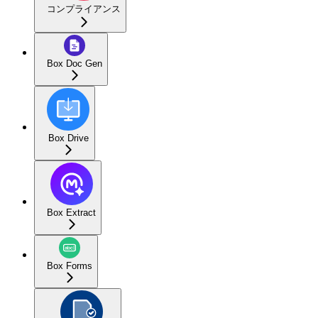
コンプライアンス
Box Doc Gen
Box Drive
Box Extract
Box Forms