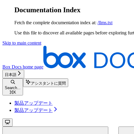
Documentation Index
Fetch the complete documentation index at:
/llms.txt
Use this file to discover all available pages before exploring fur
Skip to main content
Box Docs
home page
日本語
アシスタントに質問
Search...
⌘
K
製品アップデート
製品アップデート