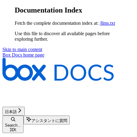
Documentation Index
Fetch the complete documentation index at:
/llms.txt
Use this file to discover all available pages before
exploring further.
Skip to main content
Box Docs
home page
日本語
アシスタントに質問
Search...
⌘
K