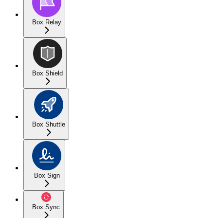
Box Relay
Box Shield
Box Shuttle
Box Sign
Box Sync