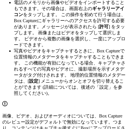
電話のメモリから画像やビデオをインポートすること
もできます。その場合は、画面右上の
ギャラリーアイ
コン
をタップします。 この操作を初めて行う場合は、
Box Captureにギャラリーへのアクセスを許可する必要
があります。メッセージが表示されたら [
許可
] をタッ
プします。 画像またはビデオをタップして選択しま
す。 ビデオから複数の画像を選択し、一度にアップロ
ードできます。
写真やビデオをキャプチャするときに、Box Captureで
位置情報のメタデータをキャプチャすることもできま
す。 この機能が有効になっている場合、キャプチャさ
れるすべての写真やビデオに、撮影場所を示すメタデ
ータがタグ付けされます。 地理的位置情報のメタデー
タは、[
設定
] メニューからオンとオフを切り替えるこ
とができます (詳細については、後述の「設定」を参
照してください)。
画像、ビデオ、およびオーディオについては、Box Capture
のレビュー設定がデフォルトで無効になっています。つま
り、コンテンツはキャプチャ後すぐにBoxにアップロードさ