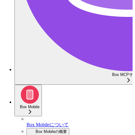
Box MCP
Box Mobile
Box Mobileについて
Box Mobileの概要