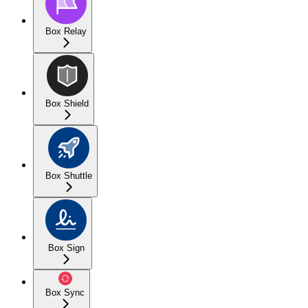
Box Relay
Box Shield
Box Shuttle
Box Sign
Box Sync