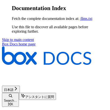
Documentation Index
Fetch the complete documentation index at:
/llms.txt
Use this file to discover all available pages before
exploring further.
Skip to main content
Box Docs
home page
日本語
アシスタントに質問
Search...
⌘
K