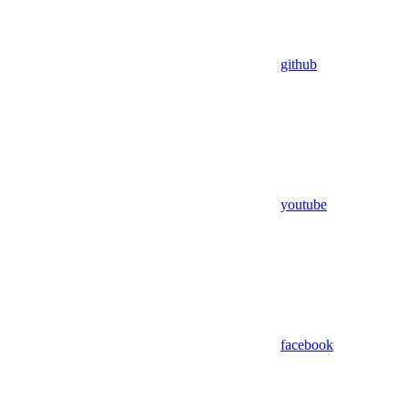
github
youtube
facebook