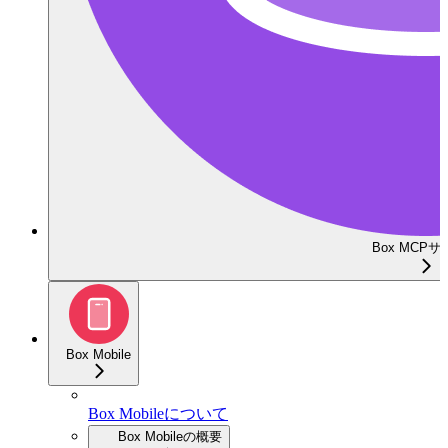
Box MCP
Box Mobile
Box Mobileについて
Box Mobileの概要