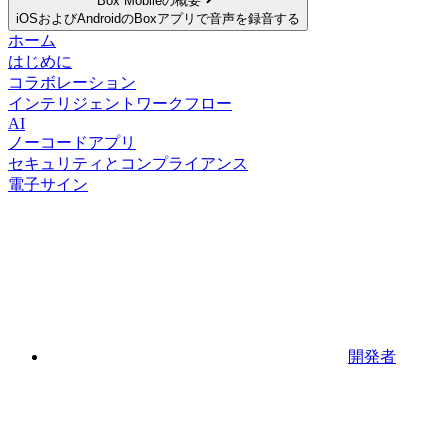
Box Mobileの概要
iOSおよびAndroidのBoxアプリで音声を録音する
ホーム
はじめに
コラボレーション
インテリジェントワークフロー
AI
ノーコードアプリ
セキュリティとコンプライアンス
電子サイン
開発者