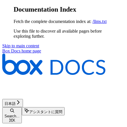
Documentation Index
Fetch the complete documentation index at:
/llms.txt
Use this file to discover all available pages before
exploring further.
Skip to main content
Box Docs
home page
日本語
アシスタントに質問
Search...
⌘
K