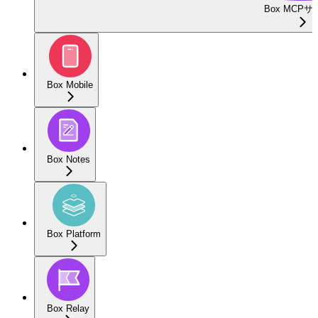
Box MCP
Box Mobile
Box Notes
Box Platform
Box Relay