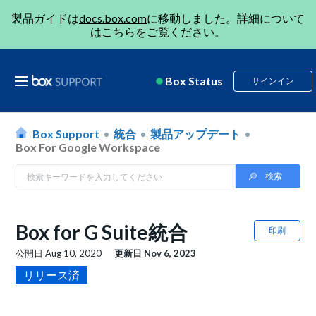
製品ガイドは
docs.box.com
に移動しました。詳細について
は
こちら
をご覧ください。
Box Status
サインイン
Box Support
統合
製品アップデート
Box For Google Workspace
Box for G Suite統合
印刷
公開日
Aug 10, 2020
更新日
Nov 6, 2023
リリース済