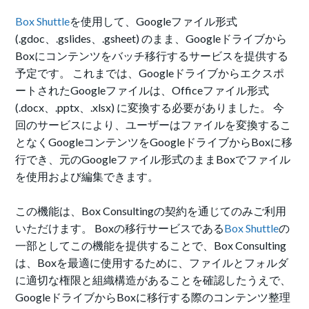
Box Shuttle
を使用して、Googleファイル形式
(.gdoc、.gslides、.gsheet) のまま、Googleドライブから
Boxにコンテンツをバッチ移行するサービスを提供する
予定です。 これまでは、G
oogle
ドライブからエクスポ
ートされたGoogleファイルは、Officeファイル形式
(.docx、.pptx、.xlsx) に変換する必要がありました。 今
回のサービスにより、ユーザーはファイルを変換するこ
となくGoogleコンテンツをG
oogle
ドライブからBoxに移
行でき、元のGoogleファイル形式のままBoxでファイル
を使用および編集できます。
この機能は、Box Consultingの契約を通じてのみご利用
いただけます。 Boxの移行サービスである
Box Shuttle
の
一部としてこの機能を提供することで、Box Consulting
は、Boxを最適に使用するために、ファイルとフォルダ
に適切な権限と組織構造があることを確認したうえで、
GoogleドライブからBoxに移行する際のコンテンツ整理