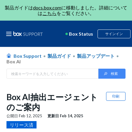
製品ガイドは
docs.box.com
に移動しました。詳細について
は
こちら
をご覧ください。
Box Status
サインイン
Box Support
製品ガイド
製品アップデート
Box AI
Box AI抽出エージェント
印刷
のご案内
公開日
Feb 12, 2025
更新日
Feb 14, 2025
リリース済