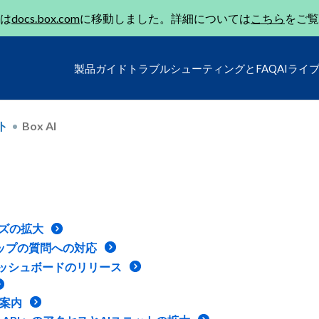
は
docs.box.com
に移動しました。詳細については
こちら
をご覧
製品ガイド
トラブルシューティングとFAQ
AIライ
ト
Box AI
サイズの拡大
アップの質問への対応
ダッシュボードのリリース
ご案内