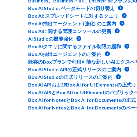
Business、Business Plus、Enterprise
Box AI Studio: ベータモードの切り替え
Box AI: スプレッドシートに対するクエリ
Box AI抽出エージェント (強化) のご案内
Box AIに関する管理コンソールの更新
AI Studioの機能強化
Box AIクエリに関するファイル制限の緩和
Box AI抽出エージェントのご案内
既存のBoxプランで利用可能な新しいAIエクスペ
Box AI Studio APIの正式リリースのご案内
Box AI Studioの正式リリースのご案内
Box AI APIおよびBox AI for UI Elementsの正
Box AI APIとBox AI for UI Elementの
Box AI for NotesとBox AI for Document
Box AI for NotesとBox AI for Documen