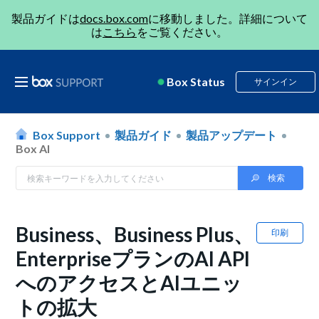
製品ガイドは
docs.box.com
に移動しました。詳細について
は
こちら
をご覧ください。
Box Status
サインイン
Box Support
製品ガイド
製品アップデート
Box AI
Business、Business Plus、
印刷
EnterpriseプランのAI API
へのアクセスとAIユニッ
トの拡大