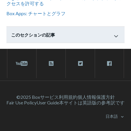
クセスを許可する
Box Apps: チャートとグラフ
このセクションの記事
©2025 Box
サービス利⽤規約
個人情報保護方針
Fair Use Policy
User Guide
本サイトは英語版の参考訳です
日本語