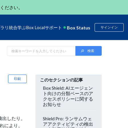
ください。
Box Status
ブラリ
統合
学ぶ
Box Local
サポート
サインイン
印刷
このセクションの記事
Box Shield: AIエージェン
ト向けの分類ベースのア
クセスポリシーに関する
お知らせ
を検出したり、
Shield Pro: ランサムウェ
アアクティビティの検出
これにより、