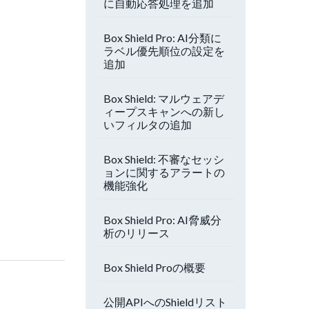
に自動応答処理を追加
Box Shield Pro: AI分類に
ラベル優先順位の設定を
追加
Box Shield: マルウェアデ
ィープスキャンへの新し
いフィルタの追加
Box Shield: 不審なセッシ
ョンに関するアラートの
機能強化
Box Shield Pro: AI脅威分
析のリリース
Box Shield Proの概要
公開APIへのShieldリスト