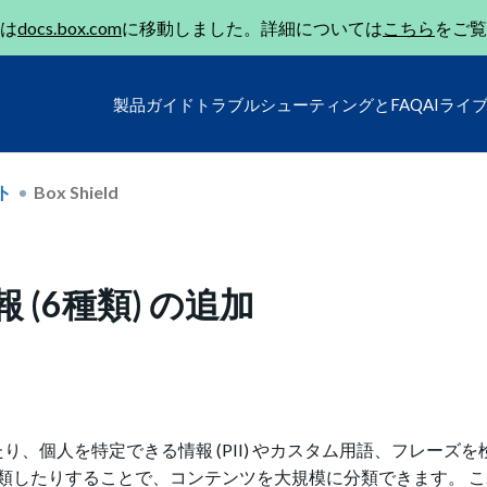
は
docs.box.com
に移動しました。詳細については
こちら
をご覧
製品ガイド
トラブルシューティングとFAQ
AIライ
ト
Box Shield
 (6種類) の追加
したり、個人を特定できる情報 (PII) やカスタム用語、フレーズ
類したりすることで、コンテンツを大規模に分類できます。 