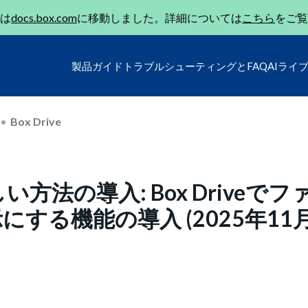
は
docs.box.com
に移動しました。詳細については
こちら
をご覧
製品ガイド
トラブルシューティングとFAQ
AIライ
Box Drive
しい方法の導入: Box Driveでフ
する機能の導入 (2025年11月