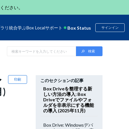
ください。
Box Status
ブラリ
統合
学ぶ
Box Local
サポート
サインイン
ァ
印刷
このセクションの記事
)
Box Driveを整理する新
しい方法の導入: Box
Driveでファイルやフォ
ルダを非表示にする機能
の導入 (2025年11月)
Box Drive: Windowsデバ