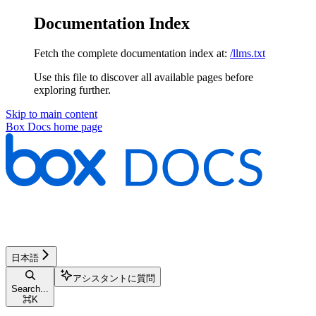
Documentation Index
Fetch the complete documentation index at:
/llms.txt
Use this file to discover all available pages before
exploring further.
Skip to main content
Box Docs
home page
日本語
アシスタントに質問
Search...
⌘
K