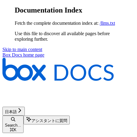
Documentation Index
Fetch the complete documentation index at:
/llms.txt
Use this file to discover all available pages before
exploring further.
Skip to main content
Box Docs
home page
日本語
アシスタントに質問
Search...
⌘
K