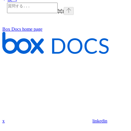
⌘
I
Box Docs
home page
x
linkedin