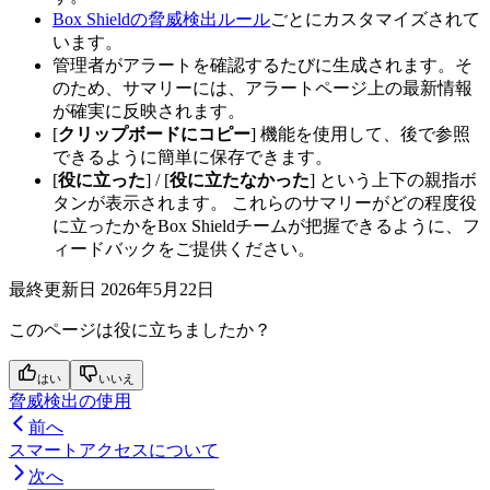
Box Shieldの脅威検出ルール
ごとにカスタマイズされて
います。
管理者がアラートを確認するたびに生成されます。そ
のため、サマリーには、アラートページ上の最新情報
が確実に反映されます。
[
クリップボードにコピー
] 機能を使用して、後で参照
できるように簡単に保存できます。
[
役に立った
] / [
役に立たなかった
] という上下の親指ボ
タンが表示されます。 これらのサマリーがどの程度役
に立ったかをBox Shieldチームが把握できるように、フ
ィードバックをご提供ください。
最終更新日
2026年5月22日
このページは役に立ちましたか？
はい
いいえ
脅威検出の使用
前へ
スマートアクセスについて
次へ