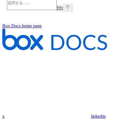
⌘
I
Box Docs
home page
x
linkedin