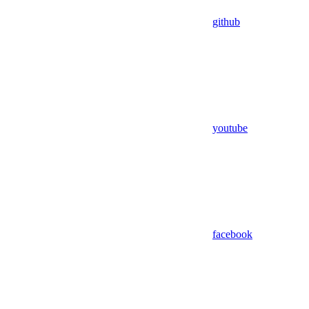
github
youtube
facebook