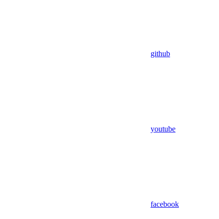
github
youtube
facebook