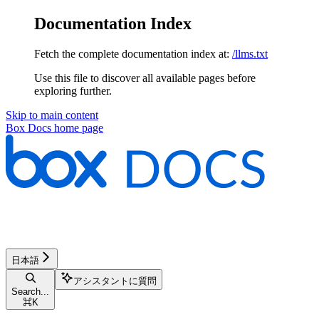
Documentation Index
Fetch the complete documentation index at:
/llms.txt
Use this file to discover all available pages before
exploring further.
Skip to main content
Box Docs
home page
日本語
アシスタントに質問
Search...
⌘
K