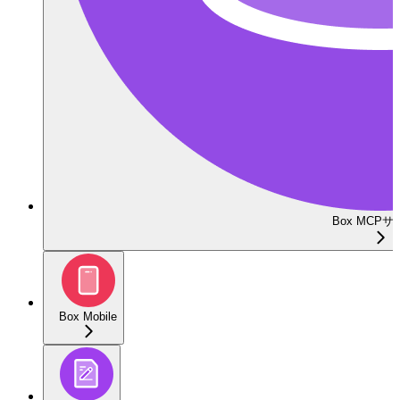
Box MCP
Box Mobile