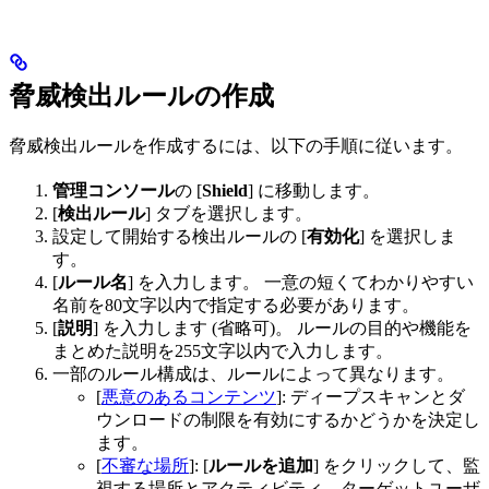
脅威検出ルールの作成
脅威検出ルールを作成するには、以下の手順に従います。
管理コンソール
の [
Shield
] に移動します。
[
検出ルール
] タブを選択します。
設定して開始する検出ルールの [
有効化
] を選択しま
す。
[
ルール名
] を入力します。 一意の短くてわかりやすい
名前を80文字以内で指定する必要があります。
[
説明
] を入力します (省略可)。 ルールの目的や機能を
まとめた説明を255文字以内で入力します。
一部のルール構成は、ルールによって異なります。
[
悪意のあるコンテンツ
]: ディープスキャンとダ
ウンロードの制限を有効にするかどうかを決定し
ます。
[
不審な場所
]: [
ルールを追加
] をクリックして、監
視する場所とアクティビティ、ターゲットユーザ