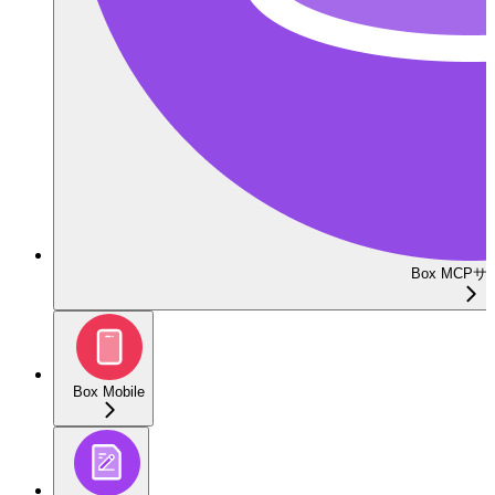
Box MCP
Box Mobile