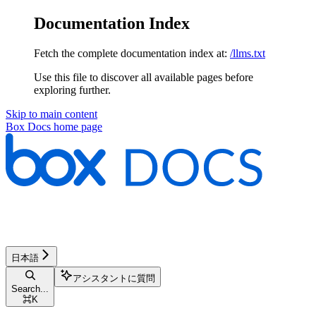
Documentation Index
Fetch the complete documentation index at:
/llms.txt
Use this file to discover all available pages before
exploring further.
Skip to main content
Box Docs
home page
日本語
アシスタントに質問
Search...
⌘
K