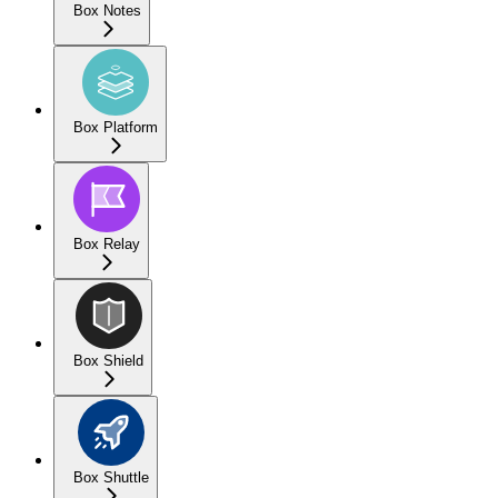
Box Notes
Box Platform
Box Relay
Box Shield
Box Shuttle