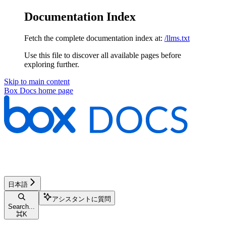
Documentation Index
Fetch the complete documentation index at:
/llms.txt
Use this file to discover all available pages before
exploring further.
Skip to main content
Box Docs
home page
日本語
アシスタントに質問
Search...
⌘
K